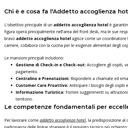
Chi è e cosa fa l'Addetto accoglienza hot
L'obiettivo principale di un
addetto accoglienza hotel
è garantir
figura opera principalmente nell'area del front desk, ma le sue resp
bravo
addetto accoglienza hotel
agisce come un coordinatore tra 
camere, collabora con la cucina per le esigenze alimentari degli ospi
Le mansioni principali includono:
Gestione di Check-in e Check-out:
Accogliere gli ospiti, 
pagamento.
Centralino e Prenotazioni:
Rispondere a chiamate ed email
Customer Care Proattivo:
Anticipare i bisogni degli ospiti 
Informazione Turistica:
Fornire suggerimenti su attrazioni 
territorio.
Le competenze fondamentali per eccell
Per lavorare come
addetto accoglienza hotel
, la predisposizione a
padronanza delle lingue straniere è il requisito tecnico più richiest