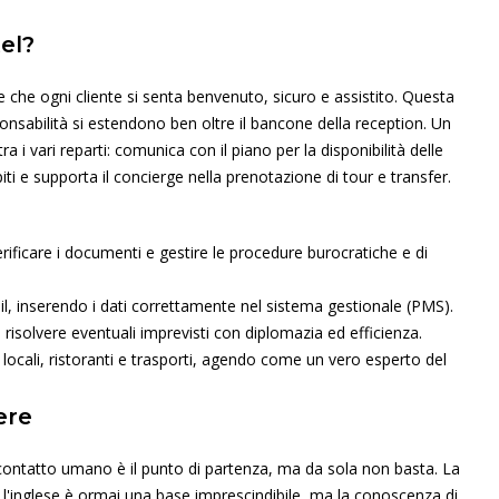
el?
e che ogni cliente si senta benvenuto, sicuro e assistito. Questa
onsabilità si estendono ben oltre il bancone della reception. Un
i vari reparti: comunica con il piano per la disponibilità delle
ti e supporta il concierge nella prenotazione di tour e transfer.
verificare i documenti e gestire le procedure burocratiche e di
, inserendo i dati correttamente nel sistema gestionale (PMS).
e risolvere eventuali imprevisti con diplomazia ed efficienza.
locali, ristoranti e trasporti, agendo come un vero esperto del
ere
l contatto umano è il punto di partenza, ma da sola non basta. La
o: l'inglese è ormai una base imprescindibile, ma la conoscenza di